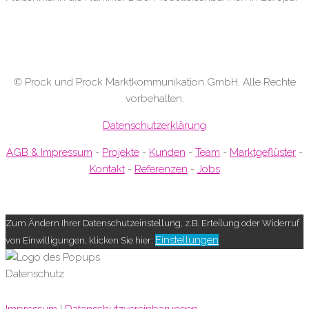
©
Prock und Prock Marktkommunikation GmbH. Alle Rechte
vorbehalten.
Datenschutzerklärung
AGB & Impressum
-
Projekte
-
Kunden
-
Team
-
Marktgeflüster
-
Kontakt
-
Referenzen
-
Jobs
Zum Ändern Ihrer Datenschutzeinstellung, z.B. Erteilung oder Widerruf
Einstellungen
von Einwilligungen, klicken Sie hier:
Datenschutz